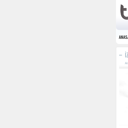
ANAS
İ
A